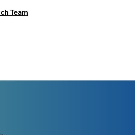
ech Team
es