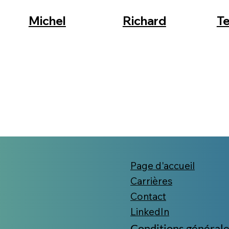
Michel
Richard
T
Page d'accueil
Carrières
Contact
LinkedIn
Conditions général